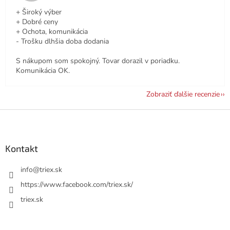
+ Široký výber
+ Dobré ceny
+ Ochota, komunikácia
- Trošku dlhšia doba dodania
S nákupom som spokojný. Tovar dorazil v poriadku.
Komunikácia OK.
Zobraziť ďalšie recenzie
Z
á
p
ä
Kontakt
t
i
info
@
triex.sk
e
https://www.facebook.com/triex.sk/
triex.sk