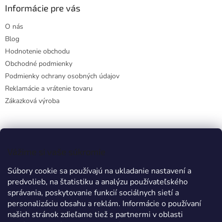
Informácie pre vás
O nás
Blog
Hodnotenie obchodu
Obchodné podmienky
Podmienky ochrany osobných údajov
Reklamácie a vrátenie tovaru
Zákazková výroba
Facebook
Vážime si vaše súkromie
Súbory cookie sa používajú na ukladanie nastavení a
predvolieb, na štatistiku a analýzu používateľského
Prijímame online platby
správania, poskytovanie funkcií sociálnych sietí a
personalizáciu obsahu a reklám. Informácie o používaní
našich stránok zdieľame tiež s partnermi v oblasti