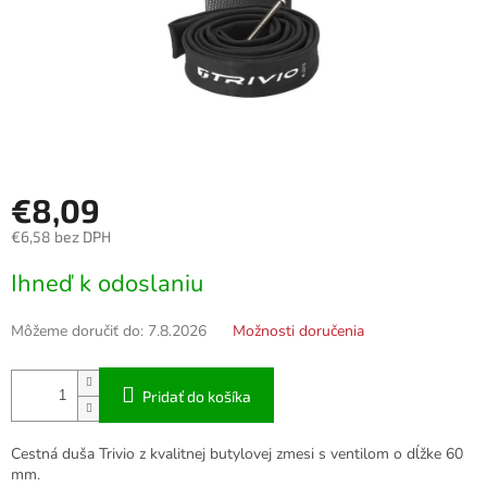
€8,09
€6,58 bez DPH
Jednotková
Ihneď k odoslaniu
cena:
Môžeme doručiť do:
7.8.2026
Možnosti doručenia
Pridať do košíka
Cestná duša Trivio z kvalitnej butylovej zmesi s ventilom o dĺžke 60
mm.