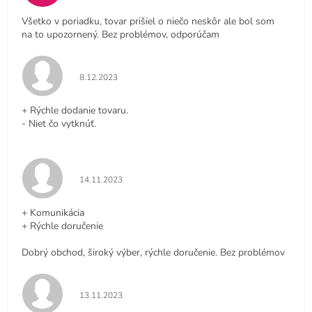
Všetko v poriadku, tovar prišiel o niečo neskôr ale bol som
na to upozornený. Bez problémov, odporúčam
Hodnotenie obchodu je 5 z 5 hviezdičiek.
8.12.2023
+ Rýchle dodanie tovaru.
- Niet čo vytknúť.
Hodnotenie obchodu je 5 z 5 hviezdičiek.
14.11.2023
+ Komunikácia
+ Rýchle doručenie
Dobrý obchod, široký výber, rýchle doručenie. Bez problémov
Hodnotenie obchodu je 5 z 5 hviezdičiek.
13.11.2023