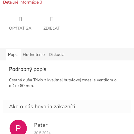
Detailné informácie
OPÝTAŤ SA
ZDIEĽAŤ
Popis
Hodnotenie
Diskusia
Podrobný popis
Cestná duša Trivio z kvalitnej butylovej zmesi s ventilom o
dĺžke 60 mm.
Peter
P
Hodnotenie obchodu je 4 z 5 hviezdičiek.
30.5.2024