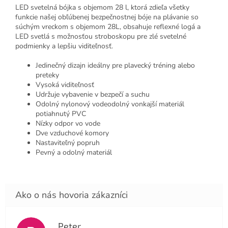
LED svetelná bójka s objemom 28 l, ktorá zdieľa všetky
funkcie našej obľúbenej bezpečnostnej bóje na plávanie so
súchým vreckom s objemom 28L, obsahuje reflexné logá a
LED svetlá s možnosťou stroboskopu pre zlé svetelné
podmienky a lepšiu viditeľnosť.
Jedinečný dizajn ideálny pre plavecký tréning alebo
preteky
Vysoká viditeľnosť
Udržuje vybavenie v bezpečí a suchu
Odolný nylonový vodeodolný vonkajší materiál
potiahnutý PVC
Nízky odpor vo vode
Dve vzduchové komory
Nastaviteľný popruh
Pevný a odolný materiál
Peter