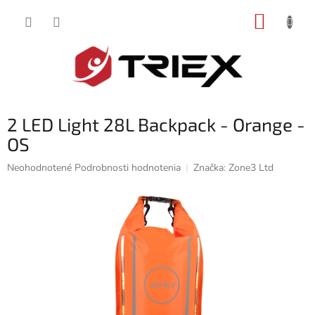
Prejsť
NÁKUP
na
obsah
KOŠÍK
2 LED Light 28L Backpack - Orange -
OS
Priemerné
Neohodnotené
Podrobnosti hodnotenia
Značka:
Zone3 Ltd
hodnotenie
produktu
je
0,0
z
5
hviezdičiek.