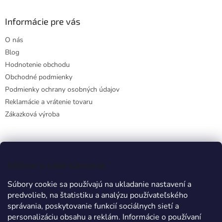
Informácie pre vás
O nás
Blog
Hodnotenie obchodu
Obchodné podmienky
Podmienky ochrany osobných údajov
Reklamácie a vrátenie tovaru
Zákazková výroba
Facebook
Vážime si vaše súkromie
Súbory cookie sa používajú na ukladanie nastavení a
predvolieb, na štatistiku a analýzu používateľského
Prijímame online platby
správania, poskytovanie funkcií sociálnych sietí a
personalizáciu obsahu a reklám. Informácie o používaní