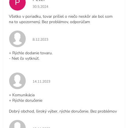
P
Hodnotenie obchodu je 4 z 5 hviezdičiek.
30.5.2024
Všetko v poriadku, tovar prišiel o niečo neskôr ale bol som
na to upozornený. Bez problémov, odporúčam
Hodnotenie obchodu je 5 z 5 hviezdičiek.
8.12.2023
+ Rýchle dodanie tovaru.
- Niet čo vytknúť.
Hodnotenie obchodu je 5 z 5 hviezdičiek.
14.11.2023
+ Komunikácia
+ Rýchle doručenie
Dobrý obchod, široký výber, rýchle doručenie. Bez problémov
Hodnotenie obchodu je 5 z 5 hviezdičiek.