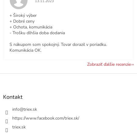
13.11.2023
+ Široký výber
+ Dobré ceny
+ Ochota, komunikácia
- Trošku dlhšia doba dodania
S nákupom som spokojný. Tovar dorazil v poriadku.
Komunikácia OK.
Zobraziť ďalšie recenzie
Z
á
p
ä
Kontakt
t
i
info
@
triex.sk
e
https://www.facebook.com/triex.sk/
triex.sk