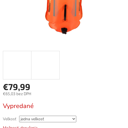
€79,99
€65,03 bez DPH
Jednotková
Vypredané
cena:
Veľkosť
Možnosti doručenia